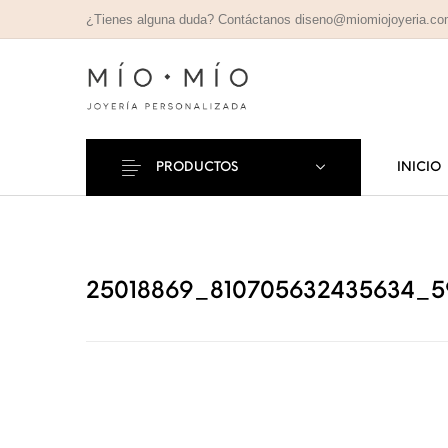
¿Tienes alguna duda? Contáctanos diseno@miomiojoyeria.c
PRODUCTOS
INICIO
COLLARES
PULSE
Nuevos Productos
PERSONALIZADOS
PERSONAL
25018869_810705632435634_5