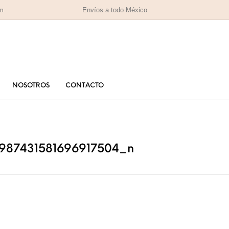
om
Envíos a todo México
NOSOTROS
CONTACTO
PARA MAMÁ
PA
RAS
HOMBRES
IZADAS
987431581696917504_n