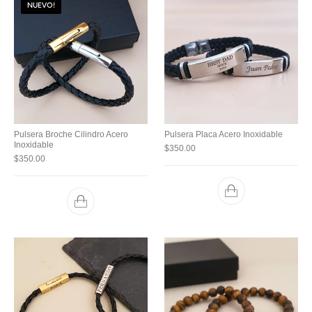
NUEVO!
Pulsera Broche Cilindro Acero
Pulsera Placa Acero Inoxidable
Inoxidable
$
350.00
$
350.00