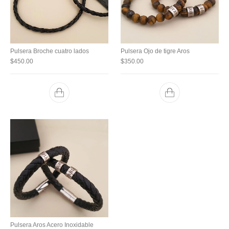
Pulsera Broche cuatro lados
Pulsera Ojo de tigre Aros
$
450.00
$
350.00
Pulsera Aros Acero Inoxidable