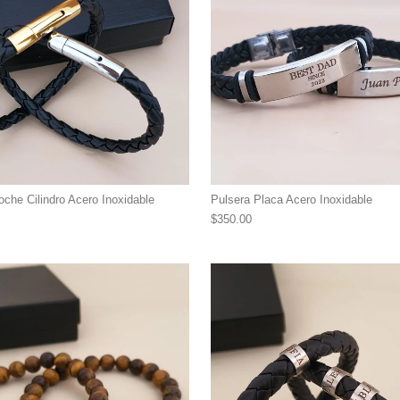
oche Cilindro Acero Inoxidable
Pulsera Placa Acero Inoxidable
$
350.00