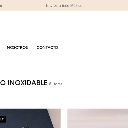
om
Envíos a todo México
NOSOTROS
CONTACTO
PARA MAMÁ
PA
RAS
HOMBRES
IZADAS
O INOXIDABLE
5 items
O!