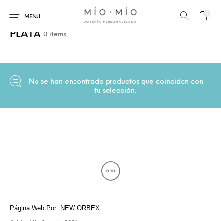
0
Inicio
/
Tienda
/
COLLARES PERSONALIZADOS
/
PLATA
MENU
PLATA
0 items
No se han encontrado productos que coincidan con
tu selección.
COLLARES
PULSERAS
Nuevos Productos
HOMBRES
PERSONALIZADOS
PERSONALIZADAS
PARA MAMÁ
PARA PAPÁ
PARA PAREJAS
ANILLOS
Página Web Por: NEW ORBEX