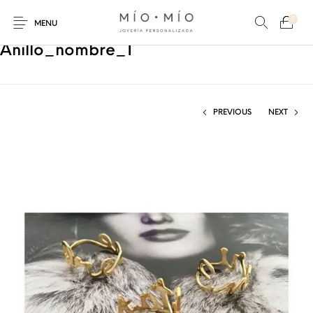
0
MENU
Anillo_nombre_1
PREVIOUS
NEXT
COLLARES
PULSERAS
Nuevos Productos
HOMBRES
PERSONALIZADOS
PERSONALIZADAS
PARA MAMÁ
PARA PAPÁ
PARA PAREJAS
ANILLOS