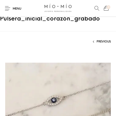
0
MENU
Pulsera_inicial_corazón_grabado
PREVIOUS
COLLARES
PULSERAS
Nuevos Productos
HOMBRES
PERSONALIZADOS
PERSONALIZADAS
PARA MAMÁ
PARA PAPÁ
PARA PAREJAS
ANILLOS