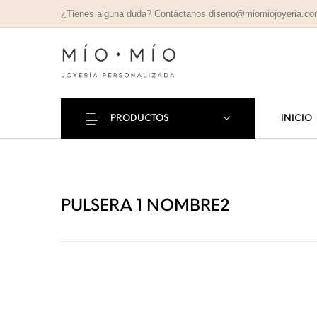
¿Tienes alguna duda? Contáctanos diseno@miomiojoyeria.c
PRODUCTOS
INICIO
COLLARES
PULSE
Nuevos Productos
PERSONALIZADOS
PERSONAL
PULSERA 1 NOMBRE2