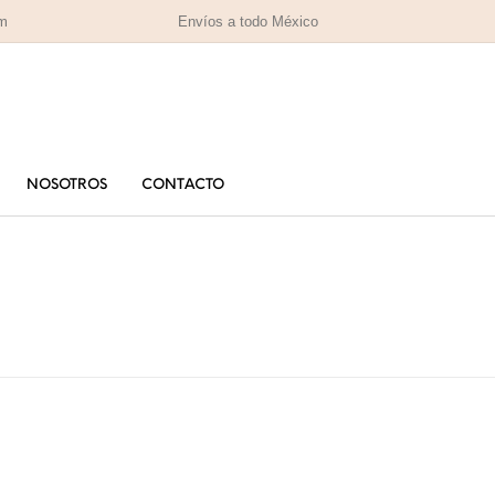
om
Envíos a todo México
NOSOTROS
CONTACTO
PARA MAMÁ
PA
RAS
HOMBRES
IZADAS