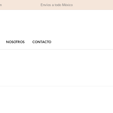
om
Envíos a todo México
NOSOTROS
CONTACTO
PARA MAMÁ
PA
RAS
HOMBRES
IZADAS