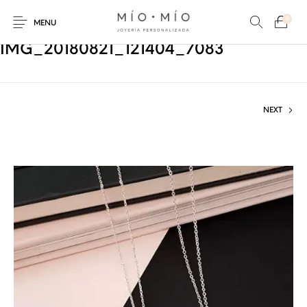
0
MENU
IMG_20180821_121404_7083
NEXT
COLLARES
PULSERAS
Nuevos Productos
HOMBRES
PERSONALIZADOS
PERSONALIZADAS
PARA MAMÁ
PARA PAPÁ
PARA PAREJAS
ANILLOS