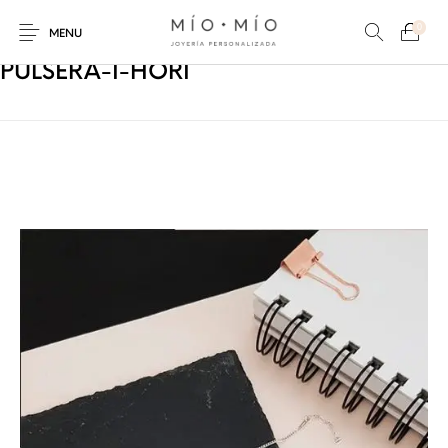
0
MENU
PULSERA-I-HORI
COLLARES
PULSERAS
Nuevos Productos
HOMBRES
PERSONALIZADOS
PERSONALIZADAS
PARA MAMÁ
PARA PAPÁ
PARA PAREJAS
ANILLOS