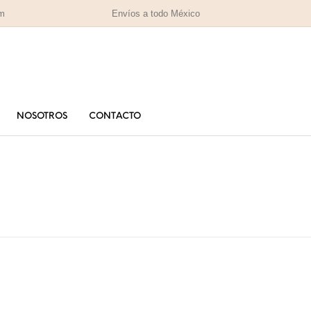
om
Envíos a todo México
NOSOTROS
CONTACTO
PARA MAMÁ
PA
RAS
HOMBRES
IZADAS