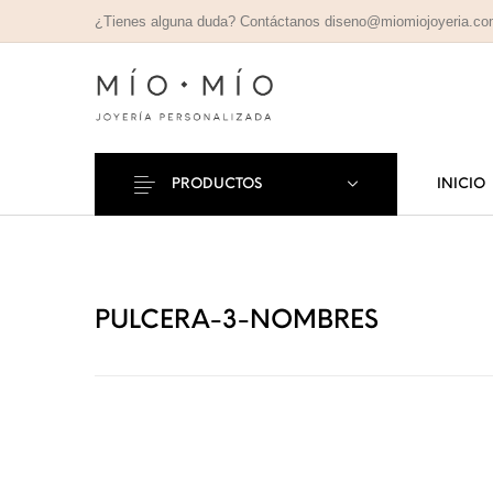
¿Tienes alguna duda? Contáctanos diseno@miomiojoyeria.c
PRODUCTOS
INICIO
COLLARES
PULSE
Nuevos Productos
PERSONALIZADOS
PERSONAL
PULCERA-3-NOMBRES