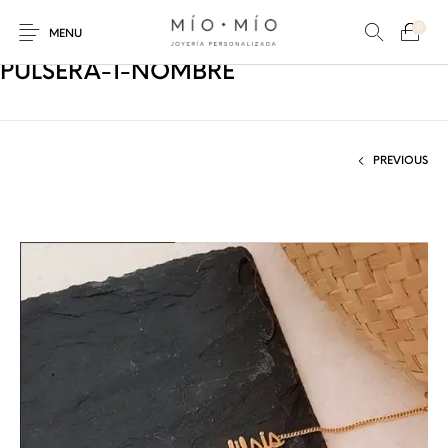
0
MENU
PULSERA-1-NOMBRE
PREVIOUS
COLLARES
PULSERAS
Nuevos Productos
HOMBRES
PERSONALIZADOS
PERSONALIZADAS
PARA MAMÁ
PARA PAPÁ
PARA PAREJAS
ANILLOS