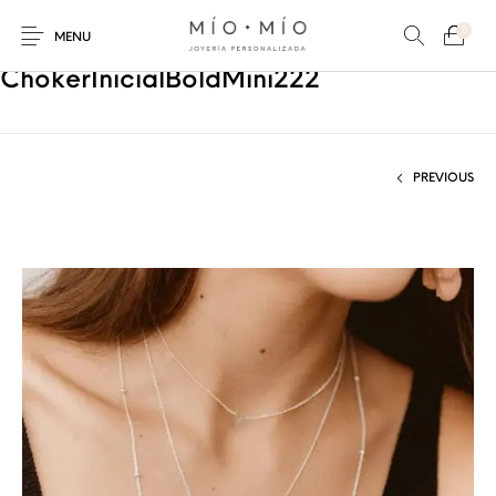
0
MENU
ChokerInicialBoldMini222
PREVIOUS
COLLARES
PULSERAS
Nuevos Productos
HOMBRES
PERSONALIZADOS
PERSONALIZADAS
PARA MAMÁ
PARA PAPÁ
PARA PAREJAS
ANILLOS