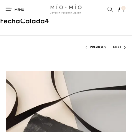
0
MENU
FechaCalada4
PREVIOUS
NEXT
COLLARES
PULSERAS
Nuevos Productos
HOMBRES
PERSONALIZADOS
PERSONALIZADAS
PARA MAMÁ
PARA PAPÁ
PARA PAREJAS
ANILLOS