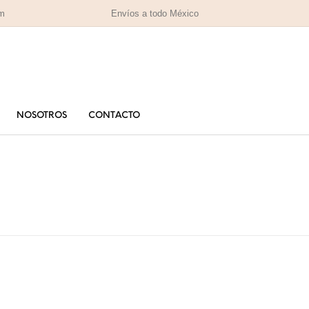
om
Envíos a todo México
NOSOTROS
CONTACTO
PARA MAMÁ
PA
RAS
HOMBRES
IZADAS