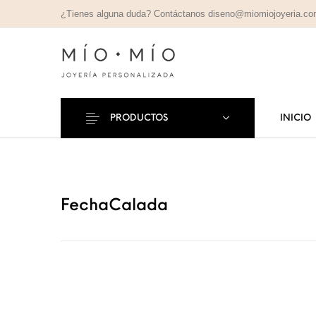
¿Tienes alguna duda? Contáctanos diseno@miomiojoyeria.c
PRODUCTOS
INICIO
COLLARES
PULSE
Nuevos Productos
PERSONALIZADOS
PERSONAL
FechaCalada