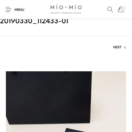
0
MENU
20190330_112433-01
NEXT
COLLARES
PULSERAS
Nuevos Productos
HOMBRES
PERSONALIZADOS
PERSONALIZADAS
PARA MAMÁ
PARA PAPÁ
PARA PAREJAS
ANILLOS