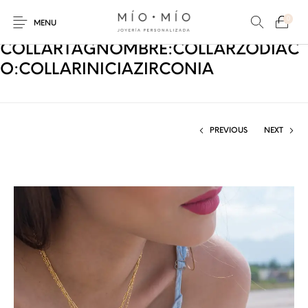
0
MENU
COLLARTAGNOMBRE:COLLARZODIAC
O:COLLARINICIAZIRCONIA
PREVIOUS
NEXT
COLLARES
PULSERAS
Nuevos Productos
HOMBRES
PERSONALIZADOS
PERSONALIZADAS
PARA MAMÁ
PARA PAPÁ
PARA PAREJAS
ANILLOS