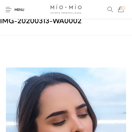
0
MENU
IMG-20200313-WA0002
COLLARES
PULSERAS
Nuevos Productos
HOMBRES
PERSONALIZADOS
PERSONALIZADAS
PARA MAMÁ
PARA PAPÁ
PARA PAREJAS
ANILLOS