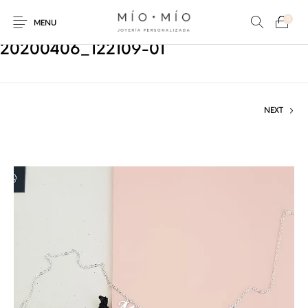
0
MENU
20200406_122109-01
NEXT
COLLARES
PULSERAS
Nuevos Productos
HOMBRES
PERSONALIZADOS
PERSONALIZADAS
PARA MAMÁ
PARA PAPÁ
PARA PAREJAS
ANILLOS