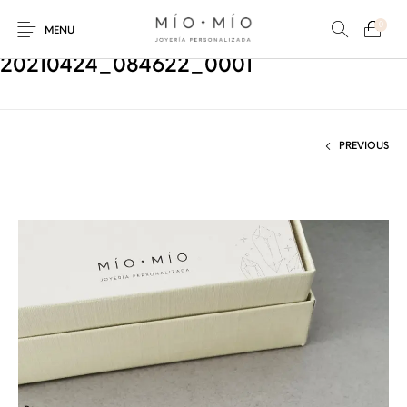
0
MENU
20210424_084622_0001
PREVIOUS
COLLARES
PULSERAS
Nuevos Productos
HOMBRES
PERSONALIZADOS
PERSONALIZADAS
PARA MAMÁ
PARA PAPÁ
PARA PAREJAS
ANILLOS