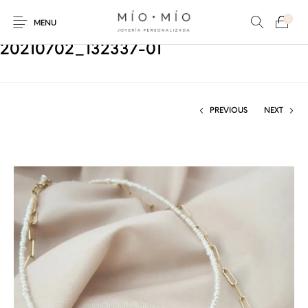
0
MENU
20210702_132337-01
PREVIOUS
NEXT
COLLARES
PULSERAS
Nuevos Productos
HOMBRES
PERSONALIZADOS
PERSONALIZADAS
PARA MAMÁ
PARA PAPÁ
PARA PAREJAS
ANILLOS