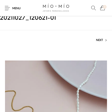
0
MENU
20211027_120621-01
NEXT
COLLARES
PULSERAS
Nuevos Productos
HOMBRES
PERSONALIZADOS
PERSONALIZADAS
PARA MAMÁ
PARA PAPÁ
PARA PAREJAS
ANILLOS