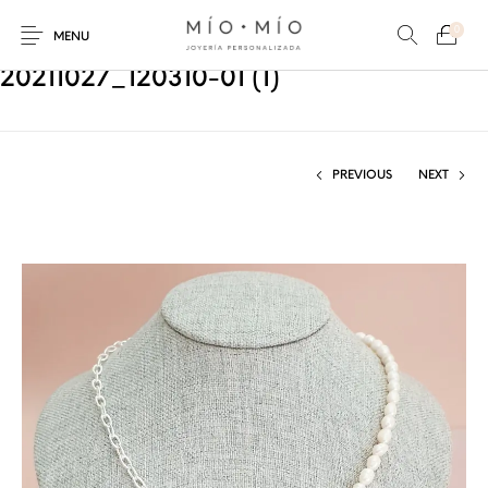
0
MENU
20211027_120310-01 (1)
PREVIOUS
NEXT
COLLARES
PULSERAS
Nuevos Productos
HOMBRES
PERSONALIZADOS
PERSONALIZADAS
PARA MAMÁ
PARA PAPÁ
PARA PAREJAS
ANILLOS