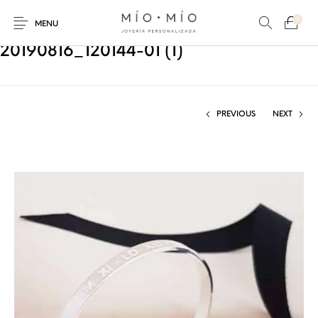
0
MENU
20190816_120144-01 (1)
PREVIOUS
NEXT
COLLARES
PULSERAS
Nuevos Productos
HOMBRES
PERSONALIZADOS
PERSONALIZADAS
PARA MAMÁ
PARA PAPÁ
PARA PAREJAS
ANILLOS