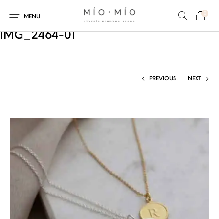
0
MENU
IMG_2464-01
PREVIOUS
NEXT
COLLARES
PULSERAS
Nuevos Productos
HOMBRES
PERSONALIZADOS
PERSONALIZADAS
PARA MAMÁ
PARA PAPÁ
PARA PAREJAS
ANILLOS