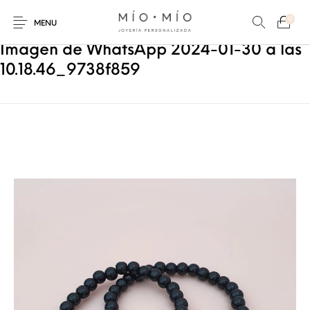
0
MENU
Imagen de WhatsApp 2024-01-30 a las
10.18.46_9738f859
COLLARES
PULSERAS
Nuevos Productos
HOMBRES
PERSONALIZADOS
PERSONALIZADAS
PARA MAMÁ
PARA PAPÁ
PARA PAREJAS
ANILLOS