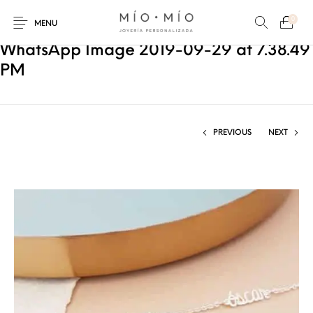
0
MENU
WhatsApp Image 2019-09-29 at 7.38.49
PM
PREVIOUS
NEXT
COLLARES
PULSERAS
Nuevos Productos
HOMBRES
PERSONALIZADOS
PERSONALIZADAS
PARA MAMÁ
PARA PAPÁ
PARA PAREJAS
ANILLOS