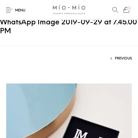
0
MENU
WhatsApp Image 2019-09-29 at 7.45.00
PM
PREVIOUS
COLLARES
PULSERAS
Nuevos Productos
HOMBRES
PERSONALIZADOS
PERSONALIZADAS
PARA MAMÁ
PARA PAPÁ
PARA PAREJAS
ANILLOS