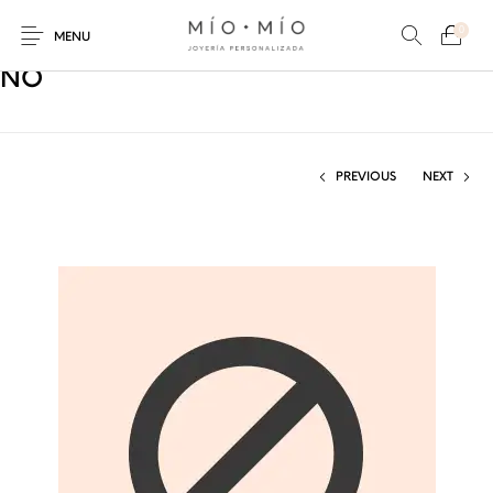
0
MENU
NO
PREVIOUS
NEXT
COLLARES
PULSERAS
Nuevos Productos
HOMBRES
PERSONALIZADOS
PERSONALIZADAS
PARA MAMÁ
PARA PAPÁ
PARA PAREJAS
ANILLOS