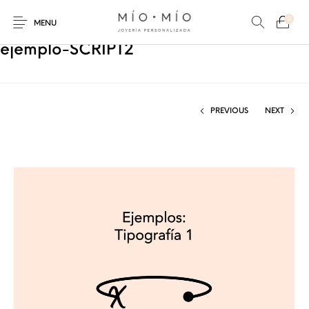
0
MENU
ejemplo-SCRIPT2
PREVIOUS
NEXT
COLLARES
PULSERAS
Nuevos Productos
HOMBRES
PERSONALIZADOS
PERSONALIZADAS
PARA MAMÁ
PARA PAPÁ
PARA PAREJAS
ANILLOS