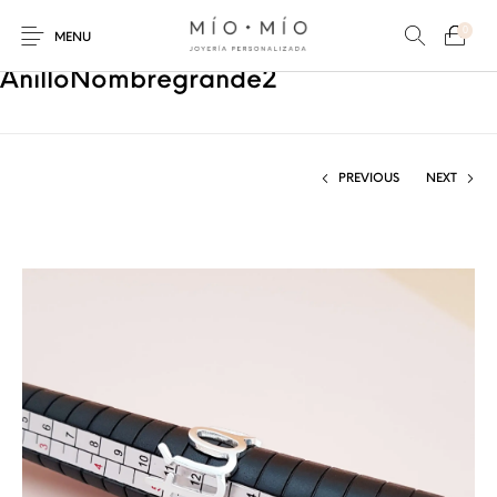
0
MENU
AnilloNombregrande2
PREVIOUS
NEXT
COLLARES
PULSERAS
Nuevos Productos
HOMBRES
PERSONALIZADOS
PERSONALIZADAS
PARA MAMÁ
PARA PAPÁ
PARA PAREJAS
ANILLOS