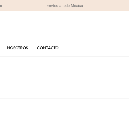
om
Envíos a todo México
NOSOTROS
CONTACTO
PARA MAMÁ
PA
RAS
HOMBRES
IZADAS