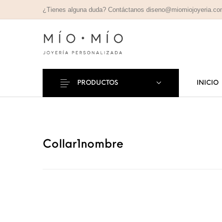
¿Tienes alguna duda? Contáctanos diseno@miomiojoyeria.c
PRODUCTOS
INICIO
COLLARES
PULSE
Nuevos Productos
PERSONALIZADOS
PERSONAL
Collar1nombre