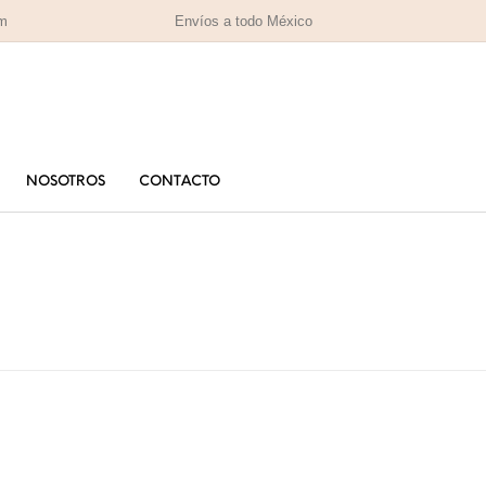
om
Envíos a todo México
NOSOTROS
CONTACTO
PARA MAMÁ
PA
RAS
HOMBRES
IZADAS