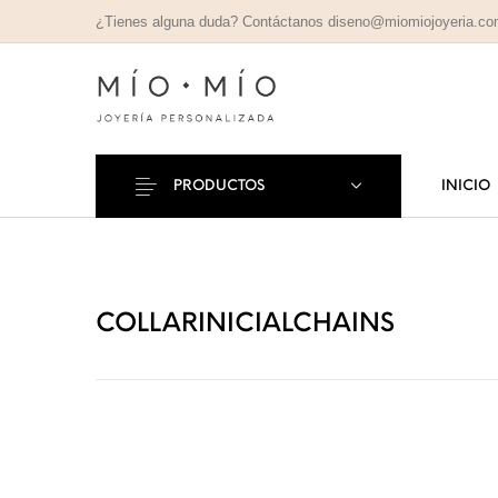
¿Tienes alguna duda? Contáctanos diseno@miomiojoyeria.c
PRODUCTOS
INICIO
COLLARES
PULSE
Nuevos Productos
PERSONALIZADOS
PERSONAL
COLLARINICIALCHAINS