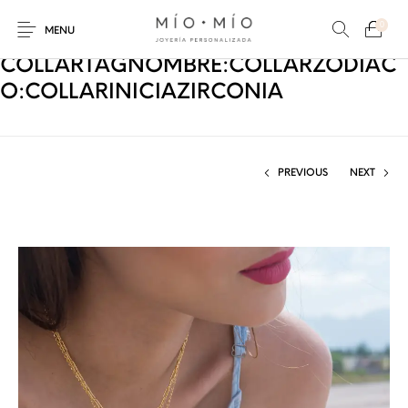
0
MENU
COLLARTAGNOMBRE:COLLARZODIAC
O:COLLARINICIAZIRCONIA
PREVIOUS
NEXT
COLLARES
PULSERAS
Nuevos Productos
HOMBRES
PERSONALIZADOS
PERSONALIZADAS
PARA MAMÁ
PARA PAPÁ
PARA PAREJAS
ANILLOS