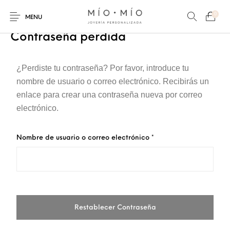
0
MENU
Contraseña perdida
¿Perdiste tu contraseña? Por favor, introduce tu
nombre de usuario o correo electrónico. Recibirás un
enlace para crear una contraseña nueva por correo
COLLARES
PULSERAS
Nuevos Productos
electrónico.
HOMBRES
PERSONALIZADOS
PERSONALIZADAS
Obligatorio
Nombre de usuario o correo electrónico
*
PARA MAMÁ
PARA PAPÁ
PARA PAREJAS
ANILLOS
Restablecer Contraseña