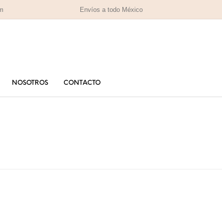
om
Envíos a todo México
NOSOTROS
CONTACTO
PARA MAMÁ
PA
RAS
HOMBRES
IZADAS