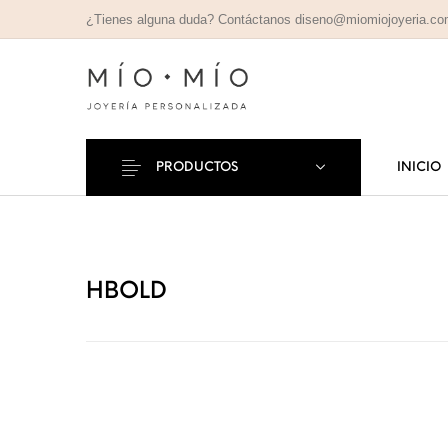
¿Tienes alguna duda? Contáctanos diseno@miomiojoyeria.c
PRODUCTOS
INICIO
COLLARES
PULSE
Nuevos Productos
PERSONALIZADOS
PERSONAL
HBOLD