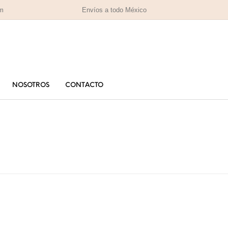
om
Envíos a todo México
NOSOTROS
CONTACTO
PARA MAMÁ
PA
RAS
HOMBRES
IZADAS