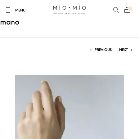
0
MENU
mano
PREVIOUS
NEXT
COLLARES
PULSERAS
Nuevos Productos
HOMBRES
PERSONALIZADOS
PERSONALIZADAS
PARA MAMÁ
PARA PAPÁ
PARA PAREJAS
ANILLOS