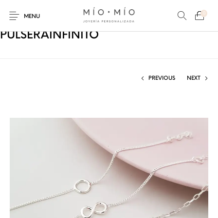
0
MENU
PULSERAINFINITO
PREVIOUS
NEXT
COLLARES
PULSERAS
Nuevos Productos
HOMBRES
PERSONALIZADOS
PERSONALIZADAS
PARA MAMÁ
PARA PAPÁ
PARA PAREJAS
ANILLOS