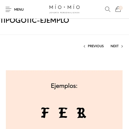
0
MENU
TIPOGOTIC-EJEMPLO
PREVIOUS
NEXT
COLLARES
PULSERAS
Nuevos Productos
HOMBRES
PERSONALIZADOS
PERSONALIZADAS
PARA MAMÁ
PARA PAPÁ
PARA PAREJAS
ANILLOS