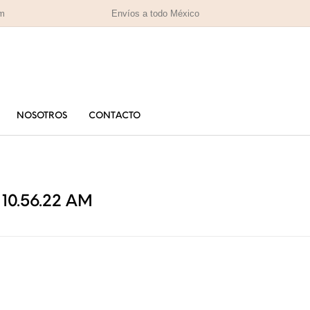
om
Envíos a todo México
NOSOTROS
CONTACTO
PARA MAMÁ
PA
RAS
HOMBRES
IZADAS
10.56.22 AM