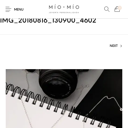
0
MENU
IMG_20180816_130900_4602
NEXT
COLLARES
PULSERAS
Nuevos Productos
HOMBRES
PERSONALIZADOS
PERSONALIZADAS
PARA MAMÁ
PARA PAPÁ
PARA PAREJAS
ANILLOS