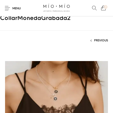
0
MENU
CollarMonedaGrabada2
PREVIOUS
COLLARES
PULSERAS
Nuevos Productos
HOMBRES
PERSONALIZADOS
PERSONALIZADAS
PARA MAMÁ
PARA PAPÁ
PARA PAREJAS
ANILLOS