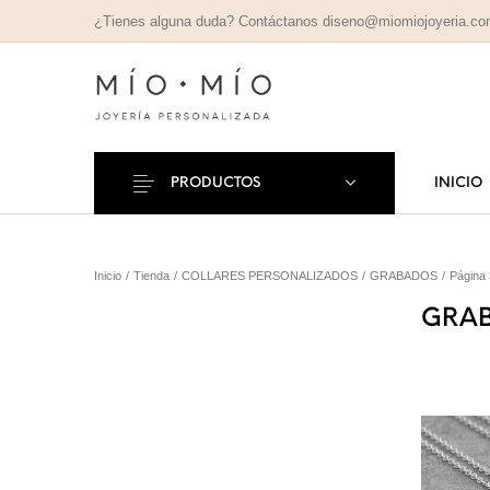
¿Tienes alguna duda? Contáctanos diseno@miomiojoyeria.c
PRODUCTOS
INICIO
COLLARES
PULSE
Nuevos Productos
Inicio
/
Tienda
/
COLLARES PERSONALIZADOS
/
GRABADOS
/
Página 
PERSONALIZADOS
PERSONAL
GRA