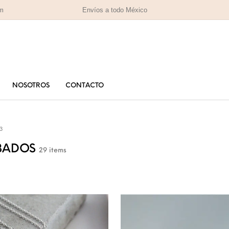
om
Envíos a todo México
NOSOTROS
CONTACTO
PARA MAMÁ
PA
RAS
HOMBRES
3
IZADAS
BADOS
29 items