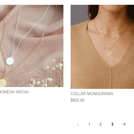
ONEDA INICIAL
COLLAR MONOGRAMA
$
850.00
1
2
3
4