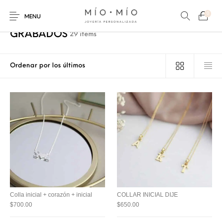
0
Inicio
/
Tienda
/
COLLARES PERSONALIZADOS
/
GRABADOS
/
Página 4
MENU
GRABADOS
29 items
COLLARES
PULSERAS
Nuevos Productos
HOMBRES
PERSONALIZADOS
PERSONALIZADAS
PARA MAMÁ
PARA PAPÁ
PARA PAREJAS
ANILLOS
Colla inicial + corazón + inicial
COLLAR INICIAL DIJE
$
700.00
$
650.00