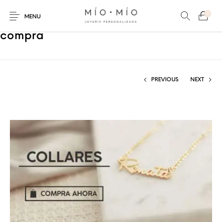
0
MENU
compra
PREVIOUS
NEXT
COLLARES
PULSERAS
Nuevos Productos
HOMBRES
PERSONALIZADOS
PERSONALIZADAS
PARA MAMÁ
PARA PAPÁ
PARA PAREJAS
ANILLOS