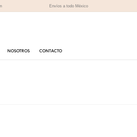
om
Envíos a todo México
NOSOTROS
CONTACTO
PARA MAMÁ
PA
RAS
HOMBRES
IZADAS