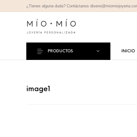
¿Tienes alguna duda? Contáctanos diseno@miomiojoyeria.c
PRODUCTOS
INICIO
COLLARES
PULSE
Nuevos Productos
PERSONALIZADOS
PERSONAL
image1