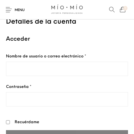
0
MENU
Detalles de la cuenta
Acceder
Obligatorio
Nombre de usuario o correo electrónico
*
COLLARES
PULSERAS
Nuevos Productos
HOMBRES
PERSONALIZADOS
PERSONALIZADAS
PARA MAMÁ
PARA PAPÁ
PARA PAREJAS
Obligatorio
Contraseña
*
ANILLOS
Recuérdame