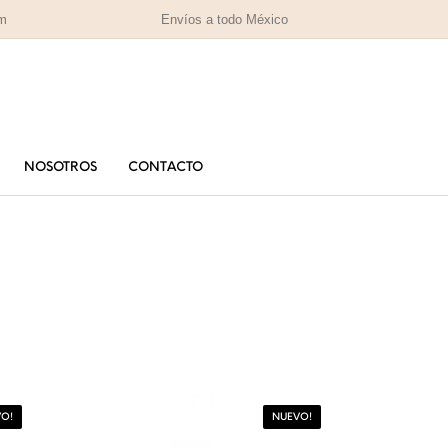
om
Envíos a todo México
NOSOTROS
CONTACTO
PARA MAMÁ
PA
RAS
HOMBRES
IZADAS
O!
NUEVO!