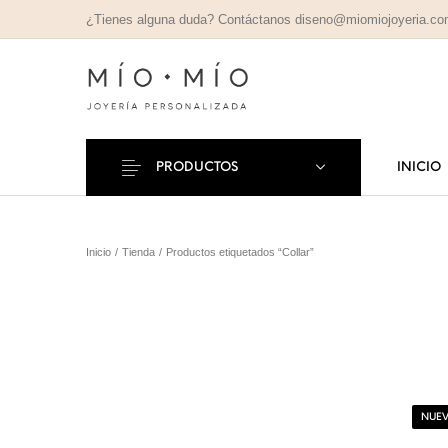
¿Tienes alguna duda? Contáctanos diseno@miomiojoyeria.c
PRODUCTOS
INICIO
COLLARES
PULSE
Nuevos Productos
Inicio
/
Tienda
/
Productos etiquetados “Collar”
PERSONALIZADOS
PERSONAL
NUEV