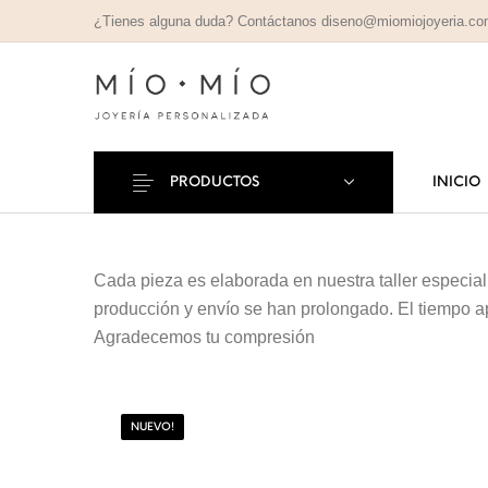
¿Tienes alguna duda? Contáctanos diseno@miomiojoyeria.c
PRODUCTOS
INICIO
COLLARES
PULSE
Nuevos Productos
PERSONALIZADOS
PERSONAL
Cada pieza es elaborada en nuestra taller especia
producción y envío se han prolongado. El tiempo 
Agradecemos tu compresión
NUEVO!