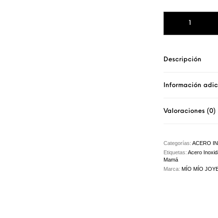
COLLAR PILAR ca
Descripción
Información adic
Valoraciones (0)
Categorías:
ACERO I
Etiquetas:
Acero Inoxid
Mamá
Marca:
MÍO MÍO JOY