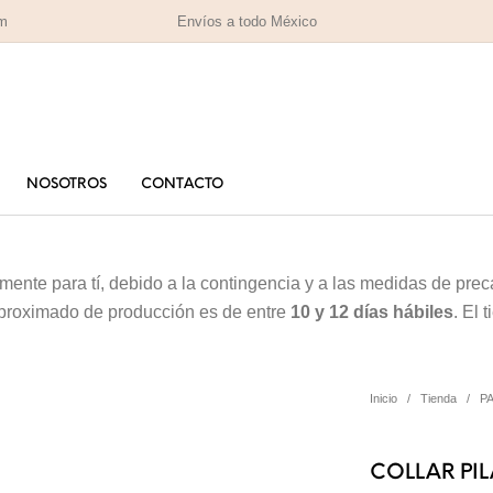
om
Envíos a todo México
NOSOTROS
CONTACTO
PARA MAMÁ
PA
RAS
HOMBRES
IZADAS
lmente para tí, debido a la contingencia y a las medidas de pr
aproximado de producción es de entre
10 y 12 días hábiles
. El
Inicio
/
Tienda
/
P
COLLAR PI