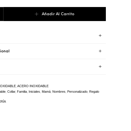
ntidad
Añadir Al Carrito
ional
NOXIDABLE
,
ACERO INOXIDABLE
able
,
Collar
,
Familia
,
Iniciales
,
Mamá
,
Nombres
,
Personalizado
,
Regalo
ERÍA