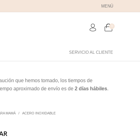
MENÚ
0
SERVICIO AL CLIENTE
RA PAPÁ
PARA PAREJAS
ANILLOS
ecaución que hemos tomado, los tiempos de
 tiempo aproximado de envío es de
2 días hábiles
.
ARA MAMÁ
/
ACERO INOXIDABLE
LAR